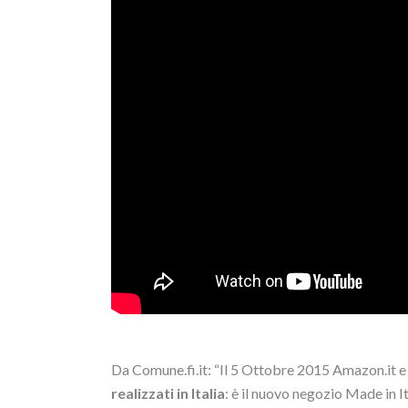
Da Comune.fi.it: “Il 5 Ottobre 2015 Amazon.it 
realizzati in Italia
: è il nuovo negozio Made in It