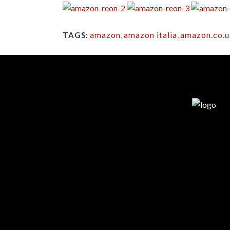
amazon
,
amazon italia
,
amazon.co.
TAGS: