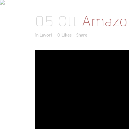
05 Ott
Amazon 
in
Lavori
0
Likes
Share