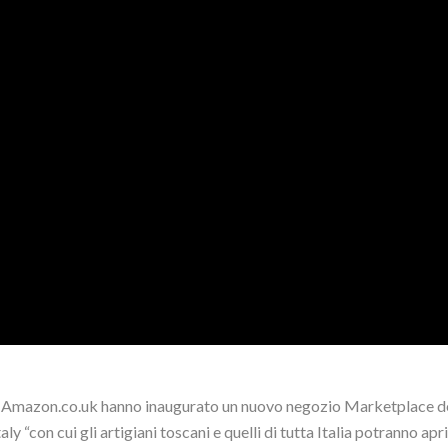
e Amazon.co.uk hanno inaugurato un nuovo negozio Marketplace de
aly “con cui gli artigiani toscani e quelli di tutta Italia potranno ap