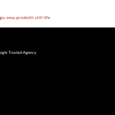
ogo
,
oma
,
prodotti
,
still life