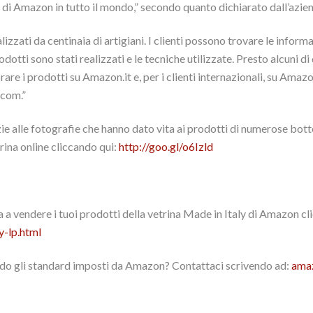
nti di Amazon in tutto il mondo,” secondo quanto dichiarato dall’azie
izzati da centinaia di artigiani. I clienti possono trovare le informa
odotti sono stati realizzati e le tecniche utilizzate. Presto alcuni 
are i prodotti su Amazon.it e, per i clienti internazionali, su Amazo
.com.”
zie alle fotografie che hanno dato vita ai prodotti di numerose bot
rina online cliccando qui:
http://goo.gl/o6Izld
a a vendere i tuoi prodotti della vetrina Made in Italy di Amazon c
y-lp.html
ondo gli standard imposti da Amazon? Contattaci scrivendo ad:
ama