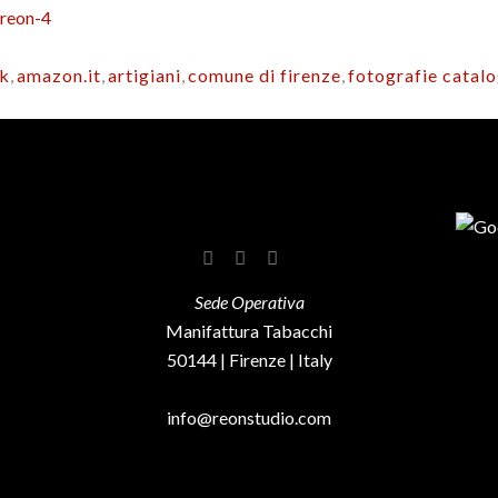
uk
,
amazon.it
,
artigiani
,
comune di firenze
,
fotografie catal
Sede Operativa
Manifattura Tabacchi
50144 | Firenze | Italy
info@reonstudio.com