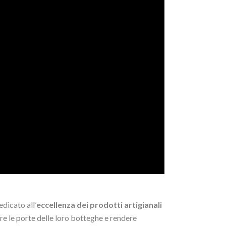
dicato all’
eccellenza dei prodotti artigianali
rire le porte delle loro botteghe e rendere